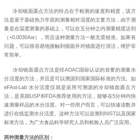
放入样品杯内，再将样品杯密封在样品仓内，仓内有一个冷
冷却镜面露点
方法的特点
在于检测的速度和精度，该方
却镜面露点传感器和一个红外温度传感器。露点传感器测量
法是基于基础热力学原则测量相对湿度的主要方法，由于测
空气的露点温度，红外传感器测量样品的温度。当样品的水
量是在温度测量的基础上，可以在五分钟之内测量精度达到
分活度和空气的相对湿度达到平衡时，气体中的水蒸气随着
（+0.0030Aw），而且这种测量方法一般无需校准。如果有
镜面的温度逐渐降低而达到饱和时，开始析出凝析物，此时
问题，可以很容易地接触到镜面并对镜面进行清洁，维护非
所测量到的镜面温度即为该大气压下气体的露点，通过露点
常简单。
温度和样品温度计算水分活度。仓内有一个风扇，帮助加速
达到平衡，并控制露点传感器的边界层阻力。
冷却镜面露点
方法是经
AOAC国际认证的首要的测量水
分活度的方法，并且是可以溯源到国家国际标准的方法。如
eFAst-Lab
水分活度仪就是采用可溯源的冷却镜面
露点
方
法，是美国
USP和FDA推荐使用的方法，能够在5分钟内快
速测量样品的水分活度。对一些用户而言，可以快速读数并
进行在线监测水分活度。这种
方法可以追溯到
NIST以及国家
标准方法，为广大食品科学研究人员和检验人员广泛应用。
两种测量方法的区别：