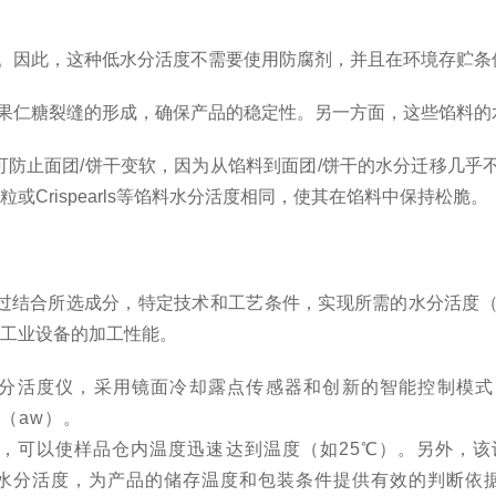
到抑制。因此，这种低水分活度不需要使用防腐剂，并且在环境存贮
巧克力果仁糖裂缝的形成，确保产品的稳定性。另一方面，这些馅料
可防止面团
/饼干变软，因为从馅料到面团/饼干的水分迁移几
粒或Crispearls等馅料水分活度相同，使其在馅料中保持松脆。
过结合所选成分，特定技术和工艺条件，实现所需的水分活度（糖果低
有工业设备的加工性能。
精度露点水分活度仪，采用镜面冷却露点传感器和创新的智能控制模式，分
（aw）。
，可以使样品仓内温度迅速达到温度（如
25℃）。另外，该设
水分活度，为产品的储存温度和包装条件提供有效的判断依