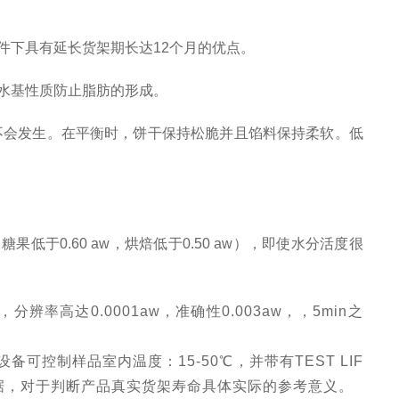
条件下具有延长货架期长达12个月的优点。
的水基性质防止脂肪的形成。
乎不会发生。在平衡时，饼干保持松脆并且馅料保持柔软。低
于0.60 aw，烘焙低于0.50 aw），即使水分活度很
辨率高达0.0001aw，准确性0.003aw，，5min之
备可控制样品室内温度：15-50℃，并带有TEST LIF
据，对于判断产品真实货架寿命具体实际的参考意义。