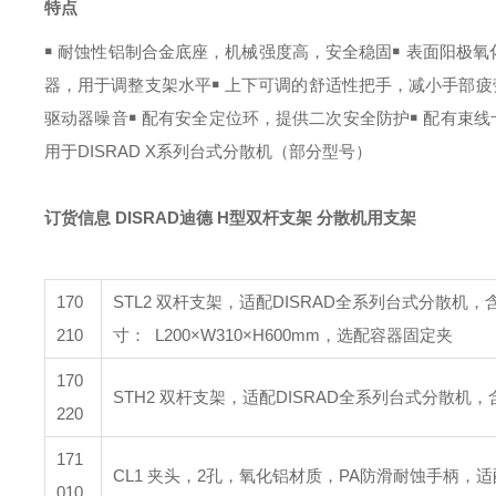
特点
￭ 耐蚀性铝制合金底座，机械强度高，安全稳固
￭ 表面阳极
器，用于调整支架水平
￭ 上下可调的舒适性把手，减小手部疲
驱动器噪音
￭ 配有安全定位环，提供二次安全防护
￭ 配有束
用于DISRAD X系列台式分散机（部分型号）
订货信息
DISRAD迪德 H型双杆支架 分散机用支架
170
STL2 双杆支架，适配DISRAD全系列台式分散
210
寸：
L200
×
W310
×
H600mm，选配容器固定夹
170
STH2 双杆支架，适配DISRAD全系列台式分散机，
220
171
CL1 夹头，2孔，氧化铝材质，PA防滑耐蚀手柄，适
010