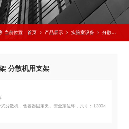
当前位置：
首页
产品展示
实验室设备
分散机
S
支架 分散机用支架
架
列台式分散机，含容器固定夹、安全定位环，尺寸： L300×