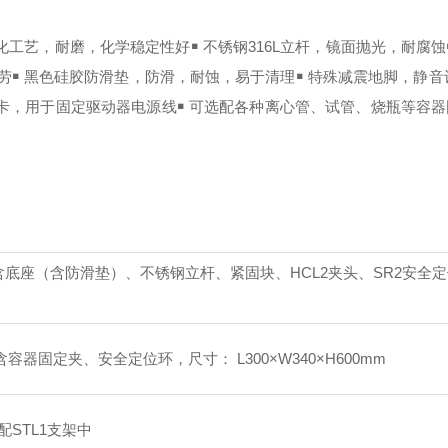
氧化工艺，耐磨，化学稳定性好
￭ 不锈钢316L立杆，镜面抛光，耐腐蚀
劳
￭ 黑色硅胶防滑垫，防滑，耐蚀，易于清理
￭ 特殊减震地脚，静
线卡，用于固定驱动器电源线
￭ 可选配各种离心管、试管、烧瓶等容
机，含底座（含防滑垫）、不锈钢立杆、紧固块、HCL2夹头、SR2安全
含容器固定夹、安全定位环，尺寸： L300
×
W340
×
H600mm
配STL1支架中