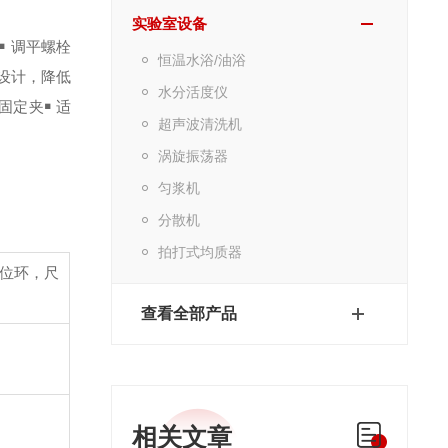
实验室设备
￭ 调平螺栓
恒温水浴/油浴
音设计，降低
水分活度仪
器固定夹
￭ 适
超声波清洗机
涡旋振荡器
匀浆机
分散机
拍打式均质器
定位环，尺
查看全部产品
相关文章