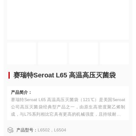
赛瑞特Seroat L65 高温高压灭菌袋
产品简介：
赛瑞特Seroat L65 高温高压灭菌袋（121℃）是美国Seroat
公司高压灭菌袋经典型产品之一，由原生高密度聚乙烯制
成，与L75系列相比它具有更高的机械强度，且持续耐温更
久。它同样适用于高压蒸汽灭菌和脉动真空式灭菌，*耐受12
1℃（250°F）高温蒸汽，它也可以重复利用（灭菌非一次性
产品型号：
L6502，L6504