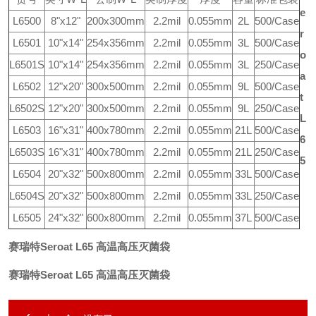
e
L6500
8"x12"
200x300mm
2.2mil
0.055mm
2L
500/Case
r
L6501
10"x14"
254x356mm
2.2mil
0.055mm
3L
500/Case
o
L6501S
10"x14"
254x356mm
2.2mil
0.055mm
3L
250/Case
a
L6502
12"x20"
300x500mm
2.2mil
0.055mm
9L
500/Case
t
L6502S
12"x20"
300x500mm
2.2mil
0.055mm
9L
250/Case
L
L6503
16"x31"
400x780mm
2.2mil
0.055mm
21L
500/Case
6
L6503S
16"x31"
400x780mm
2.2mil
0.055mm
21L
250/Case
5
L6504
20"x32"
500x800mm
2.2mil
0.055mm
33L
500/Case
L6504S
20"x32"
500x800mm
2.2mil
0.055mm
33L
250/Case
L6505
24"x32"
600x800mm
2.2mil
0.055mm
37L
500/Case
赛瑞特Seroat L65 高温高压灭菌袋
赛瑞特Seroat L65 高温高压灭菌袋