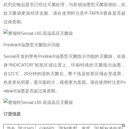
此判定物品是否已经过灭菌处理，与其他油墨型灭菌袋相比，此
款灭菌袋更加经济实惠。请在使用时注意R-TAPE®胶条是否超
过保质期。
PrintInk®油墨型灭菌指示功能
Seroat开发的带有Printlnk®油墨型灭菌指示功能的灭菌袋，在袋
身“INDICATOR"矩形区域位置上，印刷特殊的灭菌指示油墨，
在121℃，20分钟的湿热灭菌后，整个浅蓝矩形区域会变成黑，
色差变化明显，显示面积大，观察更为直观。请在使用时注意Pri
ntlink®油墨是否超过保质期。
订货信息
S
货号
英寸W*L
公制W*L
英制厚度
厚度
容量
标准包装