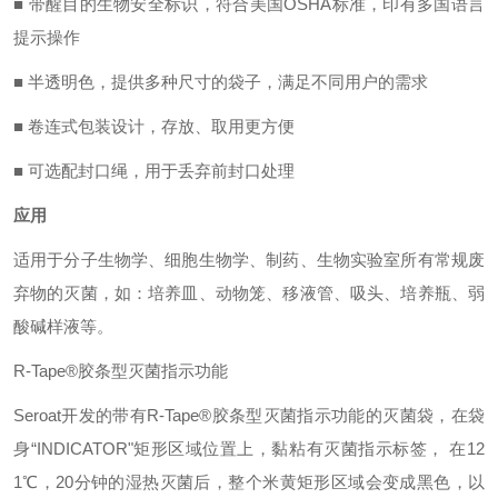
■ 带醒目的生物安全标识，符合美国OSHA标准，印有多国语言
提示操作
■ 半透明色，提供多种尺寸的袋子，满足不同用户的需求
■ 卷连式包装设计，存放、取用更方便
■ 可选配封口绳，用于丢弃前封口处理
应用
适用于分子生物学、细胞生物学、制药、生物实验室所有常规废
弃物的灭菌，如：培养皿、动物笼、移液管、吸头、培养瓶、弱
酸碱样液等。
R-Tape®胶条型灭菌指示功能
Seroat开发的带有R-Tape®胶条型灭菌指示功能的灭菌袋，在袋
身“INDICATOR"矩形区域位置上，黏粘有灭菌指示标签， 在12
1℃，20分钟的湿热灭菌后，整个米黄矩形区域会变成黑色，以