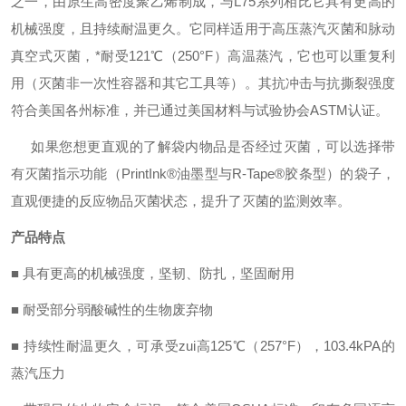
之一，由原生高密度聚乙烯制成，与L75系列相比它具有更高的
机械强度，且持续耐温更久。它同样适用于高压蒸汽灭菌和脉动
真空式灭菌，*耐受121℃（250°F）高温蒸汽，它也可以重复利
用（灭菌非一次性容器和其它工具等）。其抗冲击与抗撕裂强度
符合美国各州标准，并已通过美国材料与试验协会ASTM认证。
如果您想更直观的了解袋内物品是否经过灭菌，可以选择带
有灭菌指示功能（PrintInk®油墨型与R-Tape®胶条型）的袋子，
直观便捷的反应物品灭菌状态，提升了灭菌的监测效率。
产品特点
■ 具有更高的机械强度，坚韧、防扎，坚固耐用
■ 耐受部分弱酸碱性的生物废弃物
■ 持续性耐温更久，可承受zui高125℃（257°F），103.4kPA的
蒸汽压力