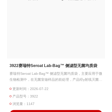
3922赛瑞特Seroat Lab-Bag™ 侧滤型无菌均质袋
赛瑞特Seroat Lab-Bag™ 侧滤型无菌均质袋，主要应用于微
生物检测中，在无菌室做样品的前处理，产品经γ射线灭菌，
直接装入样品与稀释液后拍打即可。该系列适合于所有品牌
更新时间：2026-07-22
的拍打式均质器（400ml）。
产品型号：3922
浏览量：1147