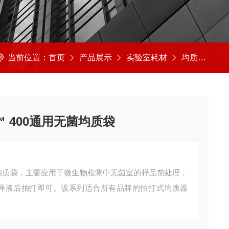
当前位置：
首页
产品展示
实验室耗材
均质袋
3
ag™ 400通用无菌均质袋
0通用无菌均质袋，主要应用于微生物检测中无菌室的样品前处理，
释液后拍打即可。该系列适合所有品牌的拍打式均质器