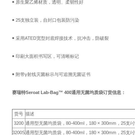
￭
原生聚乙烯材质，透明、柔韧性好
￭
25支独立装，自封口包装防污染
￭
采用
ATED
宽型封底焊接技术，抗冲击，防破裂
￭
印刷
大面积书写区
，可清晰标记
￭
附带
γ
射线灭菌标示与可追溯无菌证书
赛瑞特Seroat Lab-Bag™ 400通用无菌均质袋订货信息：
货号
描述
3200
通用型无菌均质袋，80-400ml，180 × 300mm，25支/
3200S
通用型无菌均质袋，80-400ml，180 × 300mm，25支/