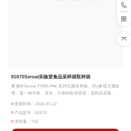
91670Seroat实验室食品采样袋取样袋
赛瑞特Seroat FIRM-PAK 系列无菌采样袋，经γ射线灭菌处
理，是一种可靠、安全、方便的取样容器，是样品采集、储
存及运输的良好载体，非常耐用且防漏，避免样品被二次污
更新时间：2026-07-22
染，适用于多种行业的样品采集，例如液体、粉末、颗粒、
产品型号：91670
酱料等产品。Seroat实验室食品采样袋取样袋
浏览量：716