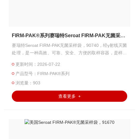
FIRM-PAK®系列赛瑞特Seroat FIRM-PAK无菌采样袋，90740
赛瑞特Seroat FIRM-PAK无菌采样袋，90740，经γ射线灭菌
处理，是一种高效、可靠、安全、方便的取样容器，是样品
采集、储存及运输的良好载体，适用于液体、半固体及固体
更新时间：2026-07-22
样品，被广泛应用在制药行业，食品检测，环境监测、医
产品型号：FIRM-PAK®系列
学、生命科学等领域。
浏览量：903
查看更多 +