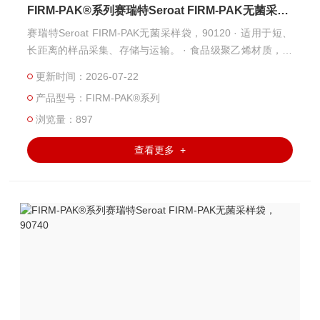
FIRM-PAK®系列赛瑞特Seroat FIRM-PAK无菌采样袋，90120
赛瑞特Seroat FIRM-PAK无菌采样袋，90120 · 适用于短、
长距离的样品采集、存储与运输。 · 食品级聚乙烯材质，透
明、柔韧、安全无污染 · 两侧“拉耳”设计，方便打开袋子，
更新时间：2026-07-22
避免污染袋内 · 防锈钢丝封口，重叠三次以上，可有效阻止
产品型号：FIRM-PAK®系列
样品泄漏，易运输 · 独立的预“易撕口“密封线，确保使用前
袋内安全无菌 · 袋底采用ATED宽型焊接技术，防破裂
浏览量：897
查看更多 +