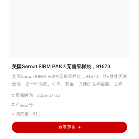
美国Seroat FIRM-PAK®无菌采样袋，91670
美国Seroat FIRM-PAK®无菌采样袋，91670，经γ射线灭菌
处理，是一种高效、可靠、安全、方便的取样容器，是样品
采集、储存及运输的良好载体，适用于液体、半固体及固体
更新时间：2026-07-22
样品，被广泛应用在制药行业，食品检测，环境监测、医
产品型号：
学、生命科学等领域。
浏览量：811
查看更多 +