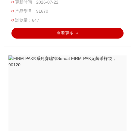
更新时间：2026-07-22
染，适用于多种行业的样品采集，例如液体、粉末、颗粒、
产品型号：91670
酱料等产品。Seroat实验室无菌采样袋取样袋
浏览量：647
查看更多 +