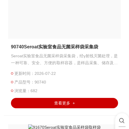
90740Seroat实验室食品无菌采样袋采集袋
Seroat实验室食品无菌采样袋采集袋，经γ射线灭菌处理，是
一种可靠、安全、方便的取样容器，是样品采集、储存及运
输的良好载体，非常耐用且防漏，避免样品被二次污染，适
更新时间：2026-07-22
用于多种行业的样品采集，例如液体、粉末、颗粒、酱料等
产品型号：90740
产品。Seroat实验室食品采样袋取样袋
浏览量：682
查看更多 +