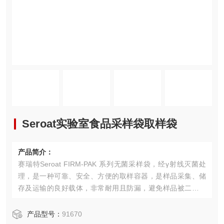
Seroat实验室食品采样袋取样袋
产品简介：
赛瑞特Seroat FIRM-PAK 系列无菌采样袋，经γ射线灭菌处
理，是一种可靠、安全、方便的取样容器，是样品采集、储
存及运输的良好载体，非常耐用且防漏，避免样品被二次污
染，适用于多种行业的样品采集，例如液体、粉末、颗粒、
酱料等产品。Seroat实验室食品采样袋取样袋
产品型号：
91670