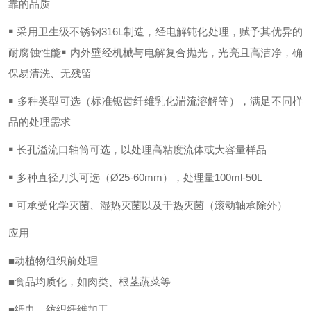
靠的品质
￭ 采用卫生级不锈钢316L制造，经电解钝化处理，赋予其优异的
耐腐蚀性能￭ 内外壁经机械与电解复合抛光，光亮且高洁净，确
保易清洗、无残留
￭ 多种类型可选（标准锯齿纤维乳化湍流溶解等），满足不同样
品的处理需求
￭ 长孔溢流口轴筒可选，以处理高粘度流体或大容量样品
￭ 多种直径刀头可选（Ø25-60mm），处理量100ml-50L
￭ 可承受化学灭菌、湿热灭菌以及干热灭菌（滚动轴承除外）
应用
■动植物组织前处理
■食品均质化，如肉类、根茎蔬菜等
■纸巾、纺织纤维加工