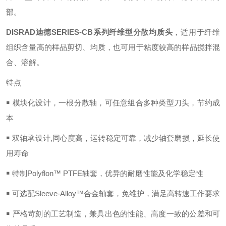
部。
DISRAD迪德SERIES-CB系列纤维型分散均质头
，
适用于纤维
组织含量高的样品剪切、均质，也可用于粘度较高的样品搅拌混
合、溶解。
特点
￭ 模块化设计，一根分散轴，可任意组合多种类型刀头，节约成
本
￭ 双轴承设计,同心度高，运转稳定可靠，减少轴套磨损，延长使
用寿命
￭ 特制Polyflon™ PTFE轴套，优异的耐磨性能及化学稳定性
￭ 可选配Sleeve-Alloy™合金轴套，免维护，满足高转速工作要求
￭ 严格苛刻的工艺制造，兼具
出色
的性能、高度一致的公差和可